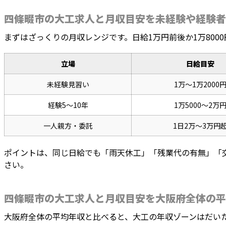
四條畷市の大工求人と月収目安を未経験や経験者
まずはざっくりの月収レンジです。日給1万円前後か1万80
立場
日給目安
未経験見習い
1万〜1万2000
経験5〜10年
1万5000〜2万
一人親方・委託
1日2万〜3万円
ポイントは、同じ日給でも「雨天休工」「残業代の有無」「
さい。
四條畷市の大工求人と月収目安を大阪府全体の平
大阪府全体の平均年収と比べると、大工の年収ゾーンはだい