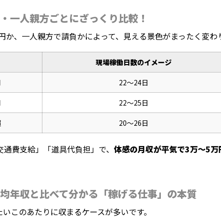
・一人親方ごとにざっくり比較！
00円か、一人親方で請負かによって、見える景色がまったく変わ
現場稼働日数のイメージ
円
22〜24日
円
22〜25日
超
20〜26日
交通費支給」「道具代負担」で、
体感の月収が平気で3万〜5万
均年収と比べて分かる「稼げる仕事」の本質
たいこのあたりに収まるケースが多いです。