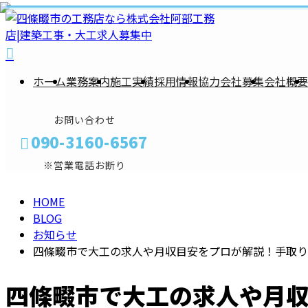
BLOG
ホーム
業務案内
施工実績
採用情報
協力会社募集
会社概要
お問い合わせ
090-3160-6567
※営業電話お断り
HOME
メールフォーム
BLOG
お知らせ
四條畷市で大工の求人や月収目安をプロが解説！手取り
四條畷市で大工の求人や月