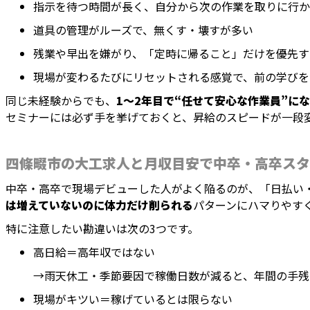
指示を待つ時間が長く、自分から次の作業を取りに行か
道具の管理がルーズで、無くす・壊すが多い
残業や早出を嫌がり、「定時に帰ること」だけを優先す
現場が変わるたびにリセットされる感覚で、前の学びを
同じ未経験からでも、
1〜2年目で“任せて安心な作業員”に
セミナーには必ず手を挙げておくと、昇給のスピードが一段
四條畷市の大工求人と月収目安で中卒・高卒スタ
中卒・高卒で現場デビューした人がよく陥るのが、「日払い
は増えていないのに体力だけ削られる
パターンにハマりやす
特に注意したい勘違いは次の3つです。
高日給＝高年収ではない
→雨天休工・季節要因で稼働日数が減ると、年間の手残
現場がキツい＝稼げているとは限らない