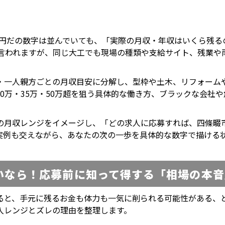
00円だの数字は並んでいても、「実際の月収・年収はいくら残
と言われますが、同じ大工でも現場の種類や支給サイト、残業
・一人親方ごとの月収目安に分解し、型枠や土木、リフォーム
30万・35万・50万超を狙う具体的な働き方、ブラックな会社
の月収レンジをイメージし、「どの求人に応募すれば、四條畷
実例も交えながら、あなたの次の一歩を具体的な数字で描ける
いなら！応募前に知って得する「相場の本音
ると、手元に残るお金も体力も一気に削られる可能性がある、
入レンジとズレの理由を整理します。