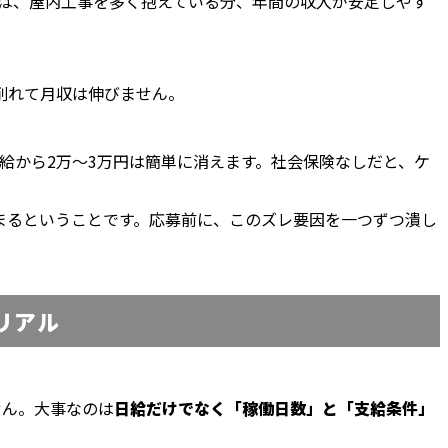
は、屋内工事を多く抱えている分、年間の収入が安定しやす
削れて月収は伸びません。
給から2万〜3万円は簡単に消えます。社会保険なしだと、ケ
まるということです。応募前に、このズレ要因を一つずつ潰し
リアル
せん。大事なのは
日給だけでなく「稼働日数」と「支給条件」